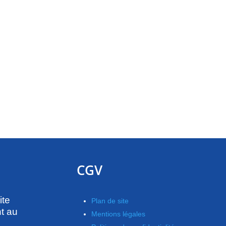
CGV
ite
Plan de site
t au
Mentions légales